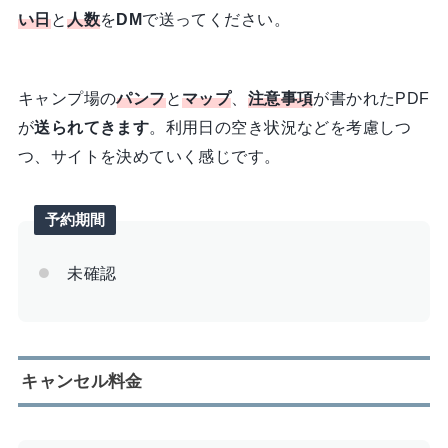
い日
と
人数
を
DM
で送ってください。
キャンプ場の
パンフ
と
マップ
、
注意事項
が書かれたPDF
が
送られてきます
。利用日の空き状況などを考慮しつ
つ、サイトを決めていく感じです。
予約期間
未確認
キャンセル料金