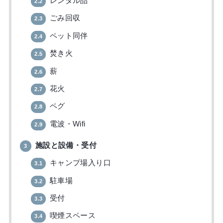
レンタル品
2.2
ごみ回収
2.3
ペット同伴
2.4
焚き火
2.5
薪
2.6
花火
2.7
ペグ
2.8
電波・Wifi
2.9
施設と設備・受付
3
キャンプ場入り口
3.1
駐車場
3.2
受付
3.3
喫煙スペース
3.4