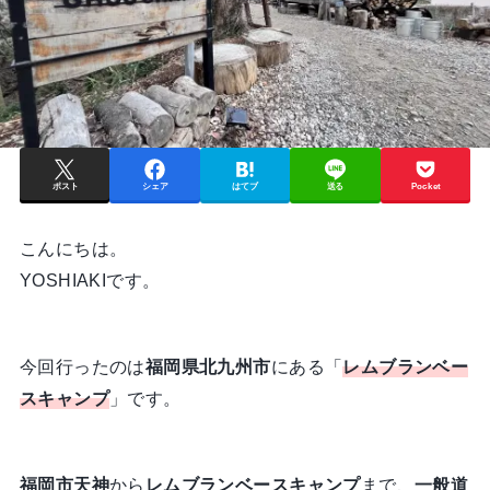
ポスト
シェア
はてブ
送る
Pocket
こんにちは。
YOSHIAKIです。
今回行ったのは
福岡県北九州市
にある「
レムブランベー
スキャンプ
」です。
福岡市天神
から
レムブランベースキャンプ
まで、
一般道