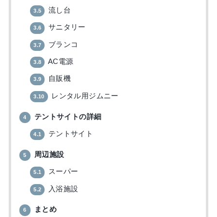
流し台
3.5
サニタリー
3.6
ブランコ
3.7
AC電源
3.8
自販機
3.9
レンタル用ジムニー
3.10
テントサイトの詳細
4
テントサイト
4.1
周辺施設
5
スーパー
5.1
入浴施設
5.2
まとめ
6