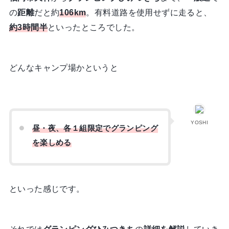
の
距離
だと約
106km
。有料道路を使用せずに走ると、
約3時間半
といったところでした。
どんなキャンプ場かというと
YOSHI
昼・夜、各１組限定でグランピング
を楽しめる
といった感じです。
それでは
グランピングひみつきち
の
詳細を解説
していき