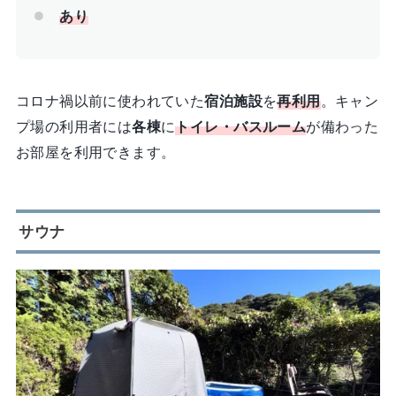
あり
コロナ禍以前に使われていた
宿泊施設
を
再利用
。キャン
プ場の利用者には
各棟
に
トイレ・バスルーム
が備わった
お部屋を利用できます。
サウナ