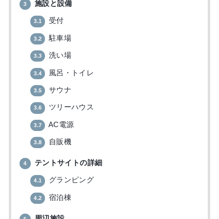
施設と設備
3
受付
3.1
駐車場
3.2
洗い場
3.3
風呂・トイレ
3.4
サウナ
3.5
ツリーハウス
3.6
AC電源
3.7
自販機
3.8
テントサイトの詳細
4
グランピング
4.1
宿泊棟
4.2
周辺施設
5