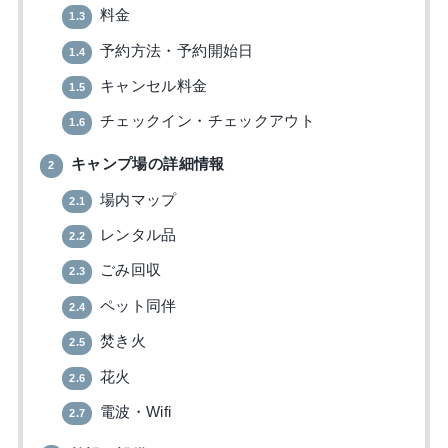
料金
1.3
予約方法・予約開始日
1.4
キャンセル料金
1.5
チェックイン・チェックアウト
1.6
キャンプ場の詳細情報
2
場内マップ
2.1
レンタル品
2.2
ごみ回収
2.3
ペット同伴
2.4
焚き火
2.5
花火
2.6
電波・Wifi
2.7