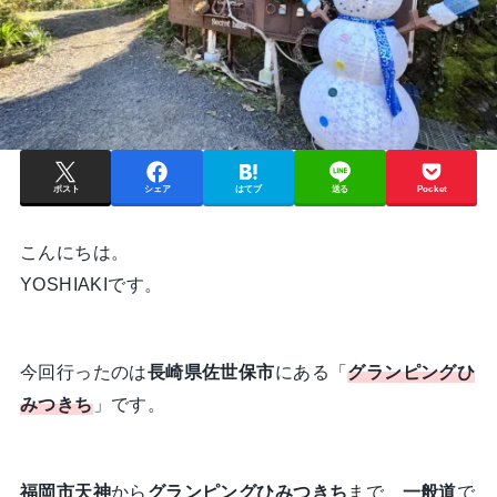
ポスト
シェア
はてブ
送る
Pocket
こんにちは。
YOSHIAKIです。
今回行ったのは
長崎県佐世保市
にある「
グランピングひ
みつきち
」です。
福岡市天神
から
グランピングひみつきち
まで、
一般道
で