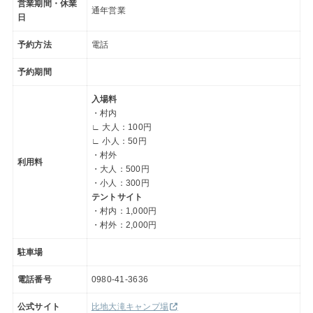
営業期間・休業
通年営業
日
予約方法
電話
予約期間
入場料
・村内
∟ 大人：100円
∟ 小人：50円
・村外
利用料
・大人：500円
・小人：300円
テントサイト
・村内：1,000円
・村外：2,000円
駐車場
電話番号
0980-41-3636
公式サイト
比地大滝キャンプ場