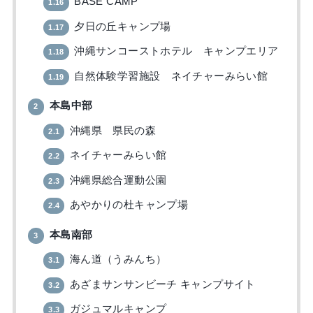
BASE CAMP
1.16
夕日の丘キャンプ場
1.17
沖縄サンコーストホテル キャンプエリア
1.18
自然体験学習施設 ネイチャーみらい館
1.19
本島中部
2
沖縄県 県民の森
2.1
ネイチャーみらい館
2.2
沖縄県総合運動公園
2.3
あやかりの杜キャンプ場
2.4
本島南部
3
海ん道（うみんち）
3.1
あざまサンサンビーチ キャンプサイト
3.2
ガジュマルキャンプ
3.3