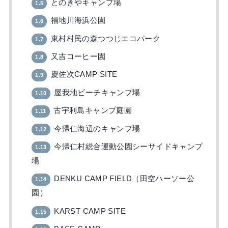
とのきやキャンプ場
1.5
福地川海浜公園
1.6
東村村民の森つつじエコパーク
1.7
又吉コーヒー園
1.8
慶佐次CAMP SITE
1.9
屋我地ビーチキャンプ場
1.10
古宇利島キャンプ庭園
1.11
今帰仁海辺のキャンプ場
1.12
今帰仁村総合運動公園シーサイドキャンプ
1.13
場
DENKU CAMP FIELD（田空ハーソー公
1.14
園）
KARST CAMP SITE
1.15