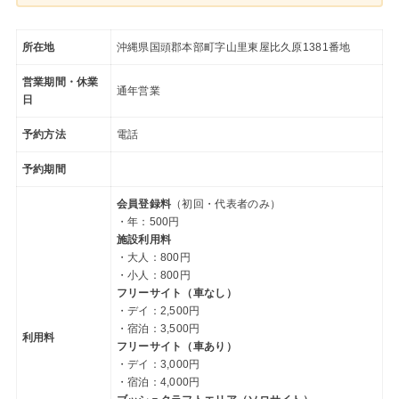
所在地
沖縄県国頭郡本部町字山里東屋比久原1381番地
営業期間・休業
通年営業
日
予約方法
電話
予約期間
会員登録料
（初回・代表者のみ）
・年：500円
施設利用料
・大人：800円
・小人：800円
フリーサイト（車なし）
・デイ：2,500円
・宿泊：3,500円
利用料
フリーサイト（車あり）
・デイ：3,000円
・宿泊：4,000円