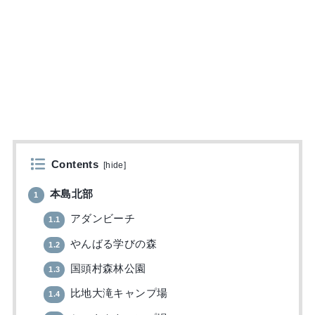
Contents
[
hide
]
本島北部
1
アダンビーチ
1.1
やんばる学びの森
1.2
国頭村森林公園
1.3
比地大滝キャンプ場
1.4