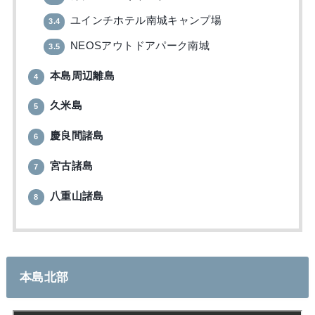
ユインチホテル南城キャンプ場
3.4
NEOSアウトドアパーク南城
3.5
本島周辺離島
4
久米島
5
慶良間諸島
6
宮古諸島
7
八重山諸島
8
本島北部