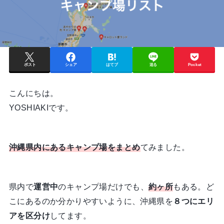
ポスト
シェア
はてブ
送る
Pocket
こんにちは。
YOSHIAKIです。
沖縄県内にあるキャンプ場をまとめ
てみました。
県内で
運営中
のキャンプ場だけでも、
約ヶ所
もある。ど
こにあるのか分かりやすいように、沖縄県を
８つにエリ
アを区分け
してます。